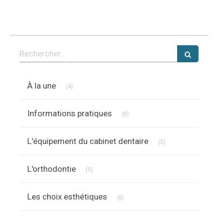
Rechercher
Articles Count
À la une
(4)
Articles Count
Informations pratiques
(8)
Articles Count
L'équipement du cabinet dentaire
(5)
Articles Count
L'orthodontie
(5)
Articles Count
Les choix esthétiques
(8)