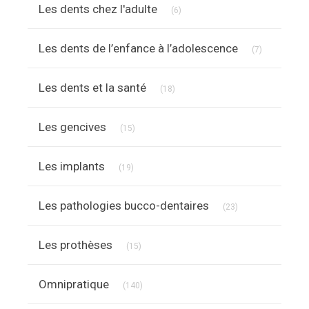
Articles Count
Les dents chez l'adulte
(6)
Articles Cou
Les dents de l’enfance à l’adolescence
(7)
Articles Count
Les dents et la santé
(18)
Articles Count
Les gencives
(15)
Articles Count
Les implants
(19)
Articles Count
Les pathologies bucco-dentaires
(23)
Articles Count
Les prothèses
(15)
Articles Count
Omnipratique
(140)