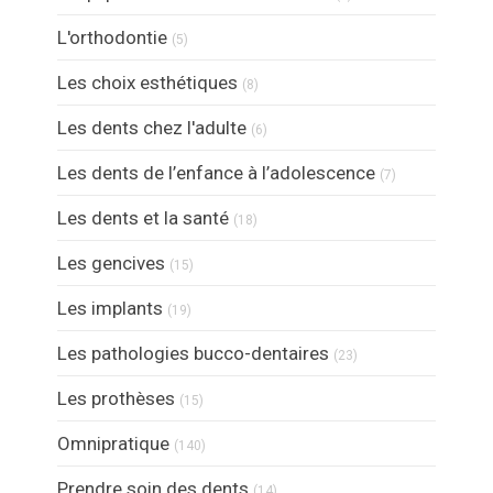
Articles Count
L'orthodontie
(5)
Articles Count
Les choix esthétiques
(8)
Articles Count
Les dents chez l'adulte
(6)
Articles Count
Les dents de l’enfance à l’adolescence
(7)
Articles Count
Les dents et la santé
(18)
Articles Count
Les gencives
(15)
Articles Count
Les implants
(19)
Articles Count
Les pathologies bucco-dentaires
(23)
Articles Count
Les prothèses
(15)
Articles Count
Omnipratique
(140)
Articles Count
Prendre soin des dents
(14)