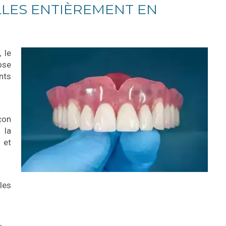
LLES ENTIÈREMENT EN
 le
ose
nts
çon
 la
 et
les