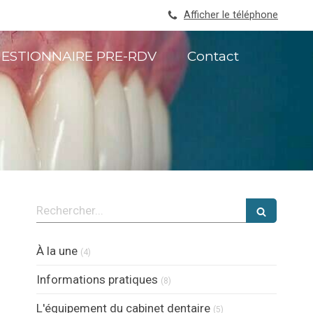
Afficher le téléphone
ESTIONNAIRE PRE-RDV
Contact
Rechercher
Articles Count
À la une
(4)
Articles Count
Informations pratiques
(8)
Articles Count
L'équipement du cabinet dentaire
(5)