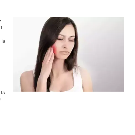
e
nt
 la
nts
e