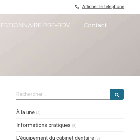
Afficher le téléphone
ESTIONNAIRE PRE-RDV
Contact
Rechercher
Articles Count
À la une
(4)
Articles Count
Informations pratiques
(8)
Articles Count
L'équipement du cabinet dentaire
(5)