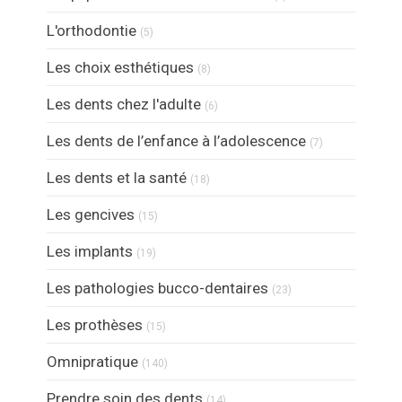
Articles Count
L'orthodontie
(5)
Articles Count
Les choix esthétiques
(8)
Articles Count
Les dents chez l'adulte
(6)
Articles Count
Les dents de l’enfance à l’adolescence
(7)
Articles Count
Les dents et la santé
(18)
Articles Count
Les gencives
(15)
Articles Count
Les implants
(19)
Articles Count
Les pathologies bucco-dentaires
(23)
Articles Count
Les prothèses
(15)
Articles Count
Omnipratique
(140)
Articles Count
Prendre soin des dents
(14)