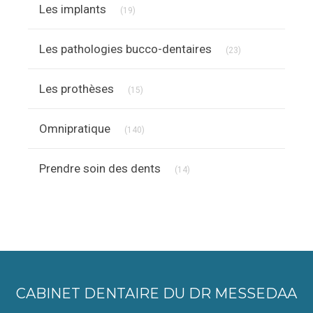
Les implants
(19)
Articles Count
Les pathologies bucco-dentaires
(23)
Articles Count
Les prothèses
(15)
Articles Count
Omnipratique
(140)
Articles Count
Prendre soin des dents
(14)
CABINET DENTAIRE DU DR MESSEDAA