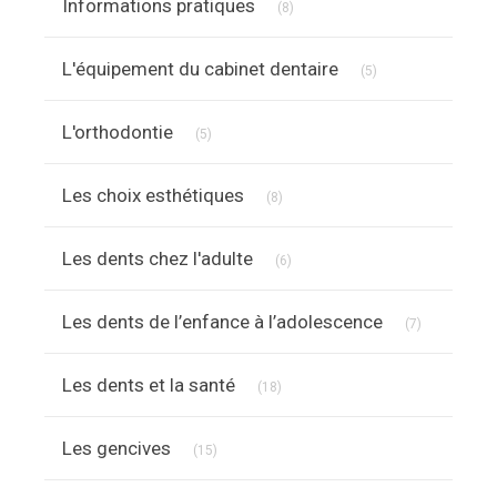
Informations pratiques
(8)
Articles Count
L'équipement du cabinet dentaire
(5)
Articles Count
L'orthodontie
(5)
Articles Count
Les choix esthétiques
(8)
Articles Count
Les dents chez l'adulte
(6)
Articles Cou
Les dents de l’enfance à l’adolescence
(7)
Articles Count
Les dents et la santé
(18)
Articles Count
Les gencives
(15)
Articles Count